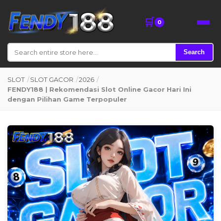
🛒
0
Search
SLOT
/
SLOT GACOR
/
2026
/
FENDY188 | Rekomendasi Slot Online Gacor Hari Ini
dengan Pilihan Game Terpopuler